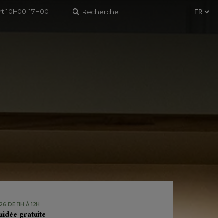
ert 10H00-17H00
6 DE 11H À 12H
uidée gratuite