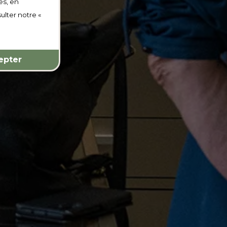
es, en
ulter notre «
epter