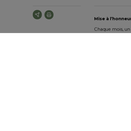
Mise à l’honneu
Chaque mois, un l
insoupçonnées. A
controversée mai
Le théologien bâl
les espaces cont
scénographiques :
contemporaine av
communisme russe
A proximité, on p
première édition
loin, une install
l’entendre parle
Dans « Karl Barth