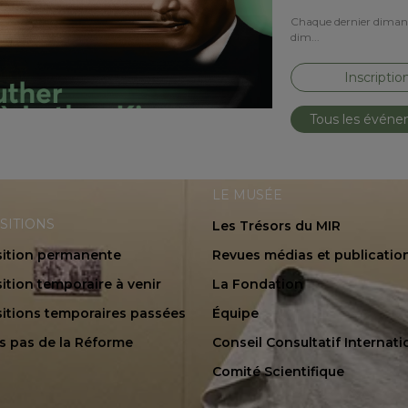
Chaque dernier dimanch
dim...
Inscriptio
Tous les évén
LE MUSÉE
SITIONS
Les Trésors du MIR
ition permanente
Revues médias et publicatio
ition temporaire à venir
La Fondation
itions temporaires passées
Équipe
es pas de la Réforme
Conseil Consultatif Internati
Comité Scientifique