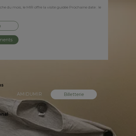
e du mois, le MIR offre la visite guidée Prochaine date : le
n
ements
ns
AMIDUMIR
Billetterie
onal