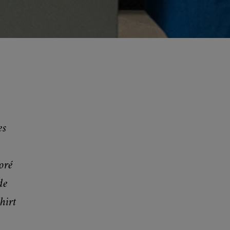
es
oré
de
hirt