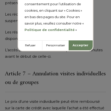
présenter un justificatif au contrôle d’accès.
consentement pour l’utilisation de
cookies, en cliquant sur « Cookies »
Les réductions relatives à l’achat de billets sont
en bas des pages du site. Pour en
suspendues pour les événements.
savoir plus, veuillez consulter notre «
Politique de confidentialité
»
Les réservations sont traitées dans la limite des
disponibilités indiquées sur le site.
Refuser
Personnaliser
Accepter
L’accès aux conférences se fait au plus tard 15 minutes
avant le début de celle-ci.
Article 7 – Annulation visites individuelles
ou de groupes
Le prix d’une visite individuelle peut-être remboursé
sur la carte de crédit avec laquelle l’achat a été effectué