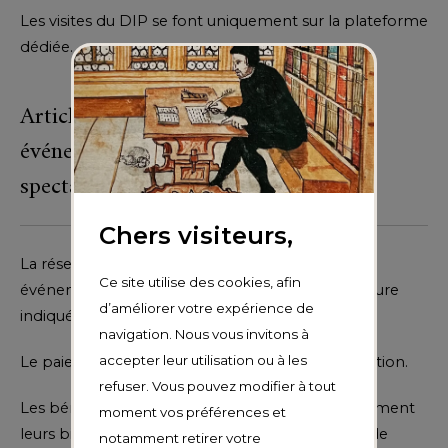
Les visites du DIP se font uniquement sur la plateforme
dédiée.
Article 6 – Réservation pour des
événements (conférences / concerts /
spectacles / ateliers)
Chers visiteurs,
La réservation pour une conférence ou autre
Ce site utilise des cookies, afin
événement n’est valable que pour la date et l’heure
d’améliorer votre expérience de
indiquée sur la confirmation de réservation.
navigation. Nous vous invitons à
accepter leur utilisation ou à les
Le paiement s’effectue au moment de la réservation.
refuser. Vous pouvez modifier à tout
Les bénéficiaires d’un tarif réduit réservent également
moment vos préférences et
leurs billets en ligne et devront être en mesure de
notamment retirer votre