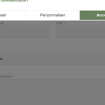
 confidentialité
»
user
Personnaliser
Acc
al
Ville *
taires