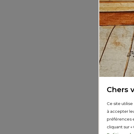
Préno
Société
Chers v
E-mail
*
Ce site utilis
à accepter leu
préférences e
cliquant sur «
Adress