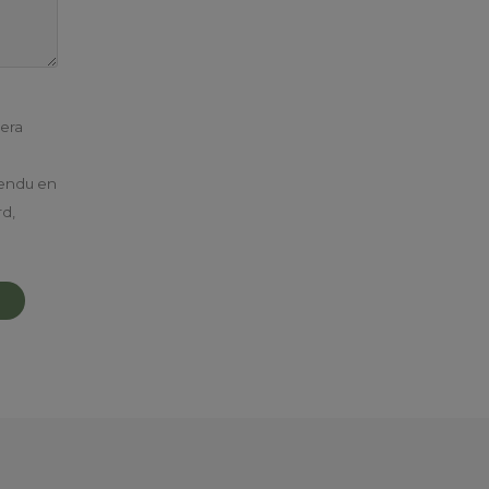
sera
 rendu en
rd,