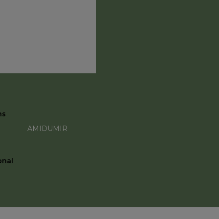
s
re et
 visites
s
ns
en
AMIDUMIR
la
sage aux
onal