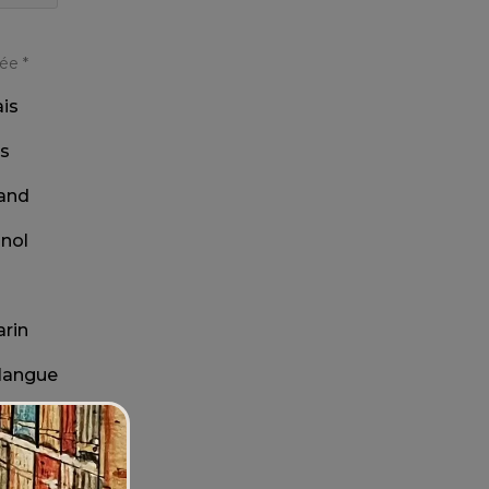
tée
*
is
is
and
nol
rin
 langue