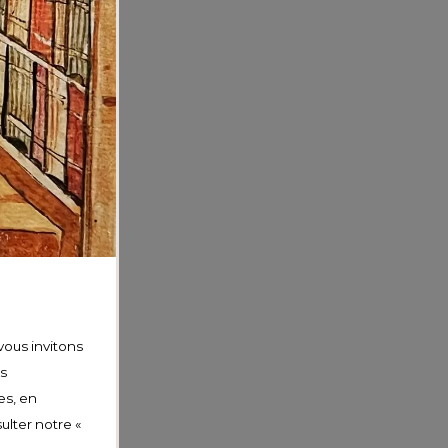
vous invitons
os
es, en
ulter notre «