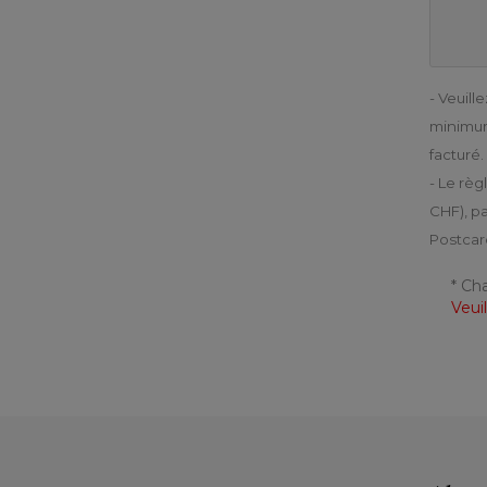
- Veuil
minimum 
facturé.
- Le règ
CHF), pa
Postcar
* Ch
Veui