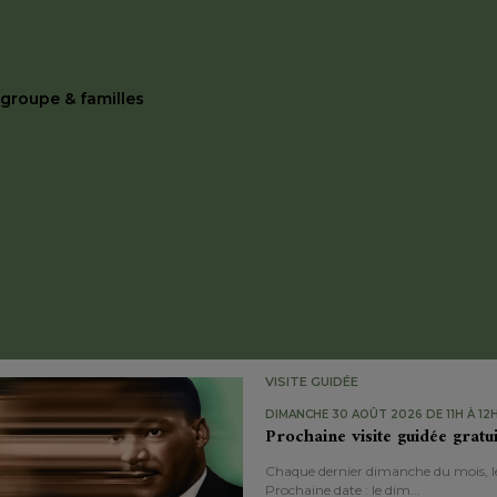
e groupe & familles
Demande de visite guidée
VISITE GUIDÉE
DIMANCHE 30 AOÛT 2026 DE 11H À 12
Prochaine visite guidée gratu
Chaque dernier dimanche du mois, le 
Prochaine date : le dim...