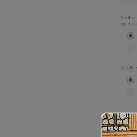
Souhai
guide a
Quelle 
Date s