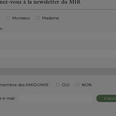
ez-vous à la newsletter du MIR
:
Monsieur
Madame
 :
s membre des AMIDUMIR :
OUI
NON
 e-mail :