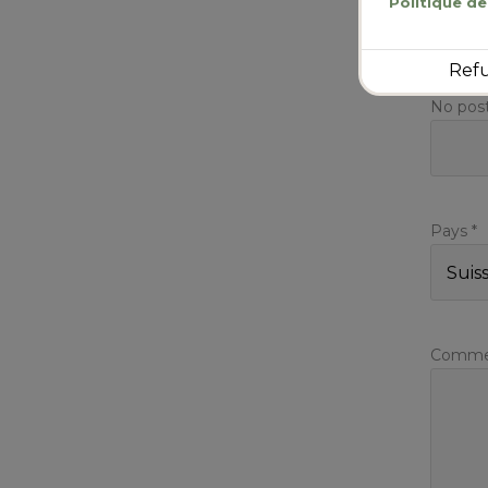
Politique de
Ref
No post
Pays *
Commen