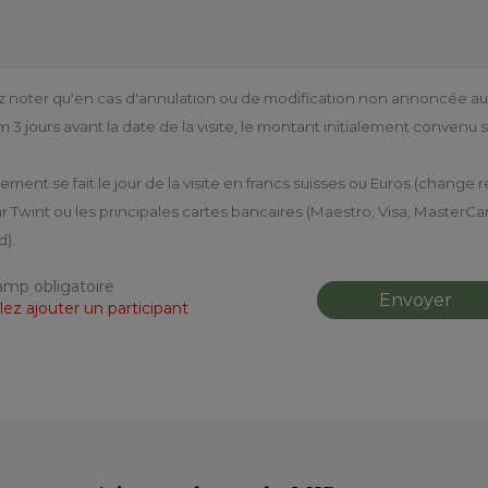
lez noter qu'en cas d'annulation ou de modification non annoncée au
3 jours avant la date de la visite, le montant initialement convenu 
lement se fait le jour de la visite en francs suisses ou Euros (change
r Twint ou les principales cartes bancaires (Maestro, Visa, MasterCa
d).
amp obligatoire
llez ajouter un participant