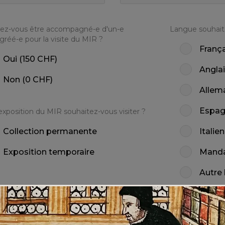
tez-vous être accompagné-e d'un-e
Langue souhai
gréé-e pour la visite du MIR ?
França
Oui (150 CHF)
Angla
Non (0 CHF)
Allem
Espag
exposition du MIR souhaitez-vous visiter ?
Collection permanente
Italien
Exposition temporaire
Manda
Autre
ouhaitée
*
Heure souhaitée
*