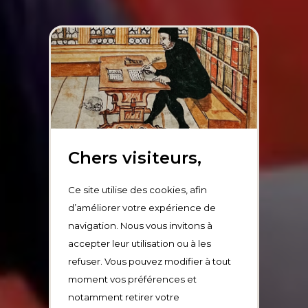
Chers visiteurs,
Ce site utilise des cookies, afin
d’améliorer votre expérience de
navigation. Nous vous invitons à
accepter leur utilisation ou à les
refuser. Vous pouvez modifier à tout
moment vos préférences et
notamment retirer votre