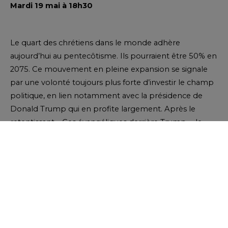
Mardi 19 mai à 18h30
Le quart des chrétiens dans le monde adhère
aujourd’hui au pentecôtisme. Ils pourraient être 50% en
2075. Ce mouvement en pleine expansion se signale
par une volonté toujours plus forte d’investir le champ
politique, en lien notamment avec la présidence de
Donald Trump qui en profite largement. Après le
retentissant « Ces évangéliques derrière Trump », le
Canadien André Gagné, ancien pentecôtiste, présente
au MIR « Chrétiens en quête de puissance », une étude
fascinante parue chez Labor et Fides sur le
pentecôtisme dans toutes ses diversités. Il s’arrête
notamment dans son livre sur quelques épisodes
marquants de la dernière campagne électorale
américaine et de la première année du deuxième