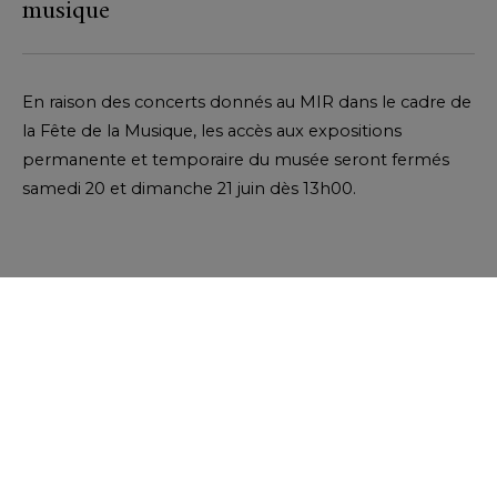
musique
En raison des concerts donnés au MIR dans le cadre de
la Fête de la Musique, les accès aux expositions
permanente et temporaire du musée seront fermés
samedi 20 et dimanche 21 juin dès 13h00.
Découvrez le programme complet
Abonnez-vous à la newsletter du
MIR