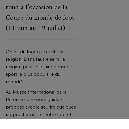
rond à l’occasion de la
Coupe du monde de foot
(11 juin au 19 juillet)
On dit du foot que c’est une
religion. Dans l’autre sens, la
religion peut-elle faire penser au
sport le plus populaire du
monde?
Au Musée International de la
Réforme, une visite guidée
propose avec le sourire quelques
rapprochements entre foot et
protestantisme à partir de