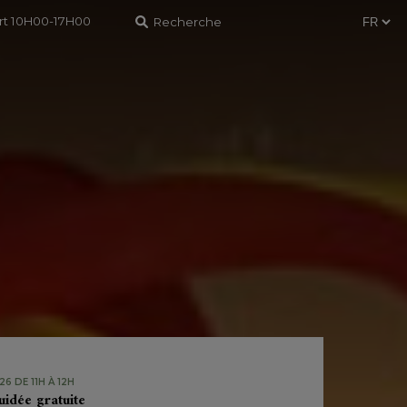
ert 10H00-17H00
6 DE 11H À 12H
uidée gratuite