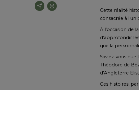
Cette réalité hist
consacrée à l’un 
À l’occasion de 
d’approfondir les
que la personnal
Saviez-vous que 
Théodore de Bèze
d’Angleterre Elis
Ces histoires, pa
Programme de
Le mercredi 10 