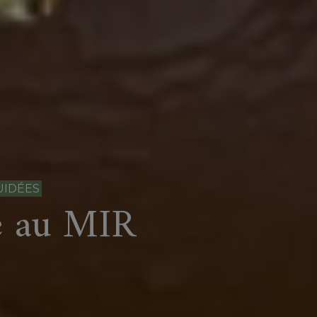
UIDÉES
e au MIR