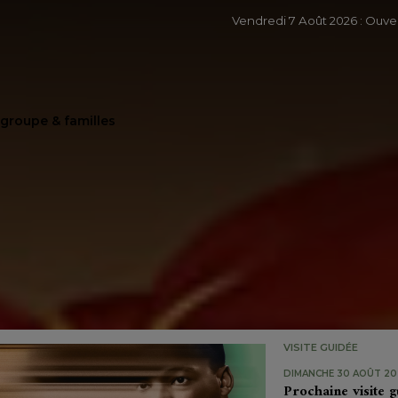
Vendredi 7 Août 2026 : Ouv
e groupe & familles
VISITE GUIDÉE
DIMANCHE 30 AOÛT 202
Prochaine visite g