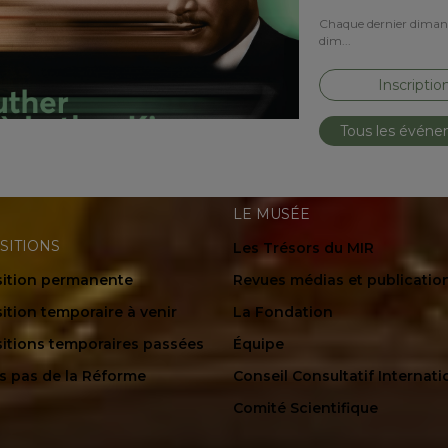
Chaque dernier dimanch
dim...
Inscriptio
Tous les évén
LE MUSÉE
SITIONS
Les Trésors du MIR
ition permanente
Revues médias et publicatio
ition temporaire à venir
La Fondation
itions temporaires passées
Équipe
es pas de la Réforme
Conseil Consultatif Internati
Comité Scientifique