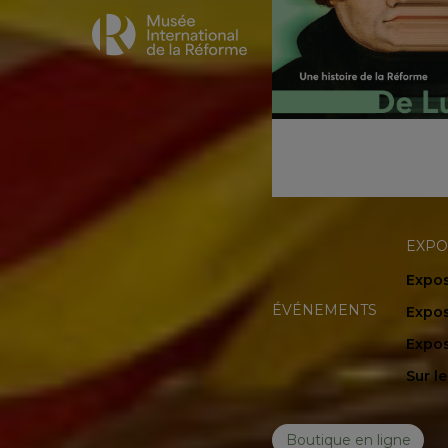
EXPO
Expos
ÉVÉNEMENTS
Expos
Expos
Sur l
Boutique en ligne