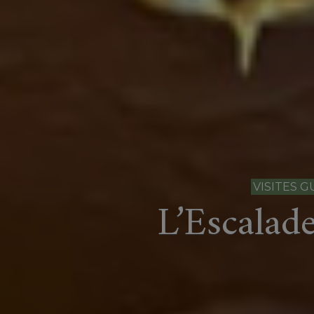
VISITES G
L’Escalad