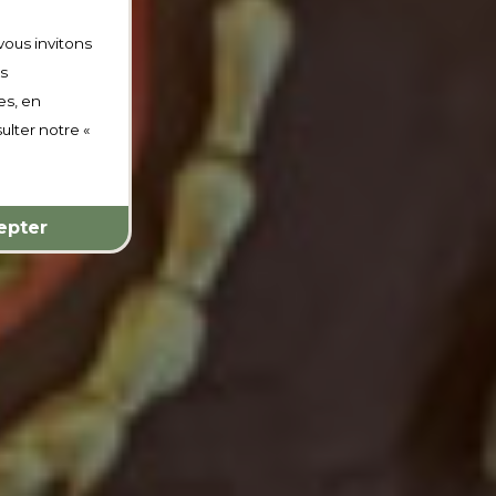
vous invitons
os
es, en
ulter notre «
epter