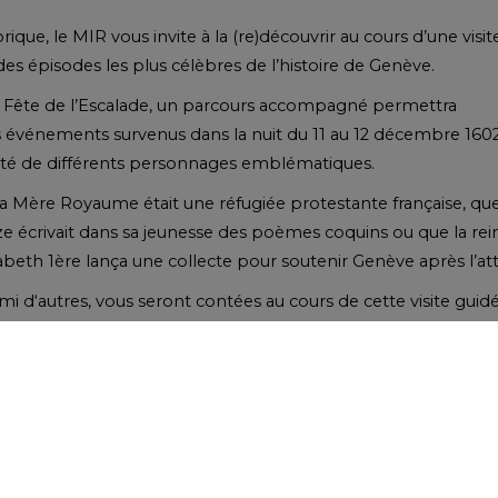
orique, le MIR vous invite à la (re)découvrir au cours d’une visi
des épisodes les plus célèbres de l’histoire de Genève.
la Fête de l’Escalade, un parcours accompagné permettra
 événements survenus dans la nuit du 11 au 12 décembre 1602,
ité de différents personnages emblématiques.
la Mère Royaume était une réfugiée protestante française, qu
 écrivait dans sa jeunesse des poèmes coquins ou que la rei
abeth 1ère lança une collecte pour soutenir Genève après l’a
rmi d‘autres, vous seront contées au cours de cette visite guid
s visites :
décembre à 15h00