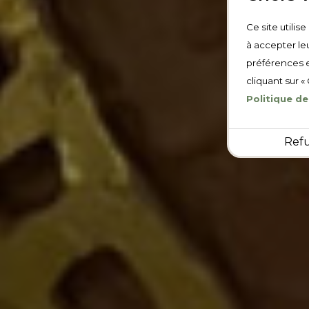
Ce site utilis
à accepter leu
préférences e
cliquant sur «
Politique de
Ref