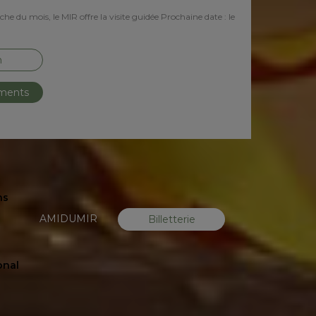
e du mois, le MIR offre la visite guidée Prochaine date : le
n
ements
ns
AMIDUMIR
Billetterie
onal