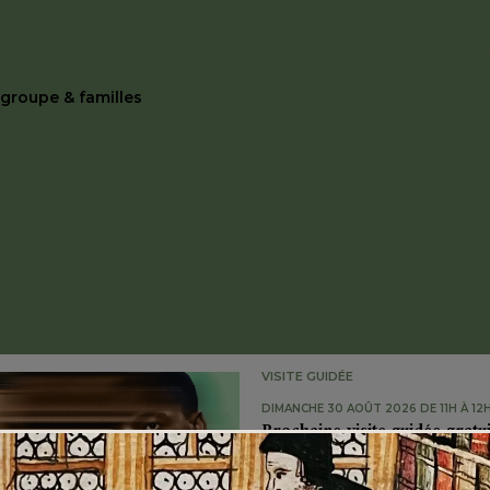
e groupe & familles
MUSÉE INTERNATIONAL DE LA RÉFORME
rt le Lundi de Pent
de 10h à 17h
VISITE GUIDÉE
DIMANCHE 30 AOÛT 2026 DE 11H À 12
Prochaine visite guidée gratu
Chaque dernier dimanche du mois, le 
Prochaine date : le dim...