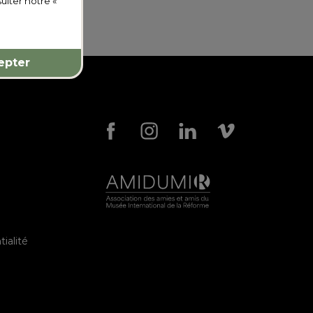
ulter notre «
epter
ialité