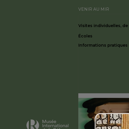
VENIR AU MIR
Visites individuelles, d
Écoles
Informations pratiques
Le MIR est ouve