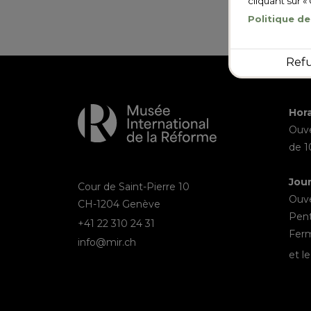
cliquant sur «
Politique de
Ref
Hora
Ouve
de 
Jou
Cour de Saint-Pierre 10
Ouve
CH-1204 Genève
Pent
+41 22 310 24 31
Ferm
info@mir.ch
et le