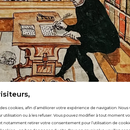
Inscription
ez-vous à la newsletter du MIR
Tous les événements
:
Monsieur
Madame
 :
LE MUSÉE
SITIONS
Les Trésors du MIR
ition permanente
Revues médias et publicatio
ition temporaire à venir
La Fondation
itions temporaires passées
Équipe
isiteurs,
es pas de la Réforme
Conseil Consultatif Internati
Comité Scientifique
e des cookies, afin d’améliorer votre expérience de navigation. Nous 
s membre des AMIDUMIR :
OUI
NON
Boutique en ligne
r utilisation ou à les refuser. Vous pouvez modifier à tout moment v
t notamment retirer votre consentement pour l’utilisation de cooki
 e-mail :