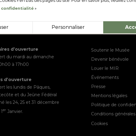
 Cookies » en bas des pages du site. Pour en savoir plus, veuillez cons
 confidentialité
»
user
Personnaliser
Acc
ires d’ouverture
Soutenir le Musée
rt du mardi au dimanche
Devenir bénévole
10h00 à 17h00
Louer le MIR
Événements
rs d’ouverture
Presse
rt les lundis de Pâques,
ecôte et du Jeûne Fédéral
Mentions légales
é les 24, 25 et 31 décembre
Politique de confident
er
 1
Janvier.
Conditions générales
Cookies