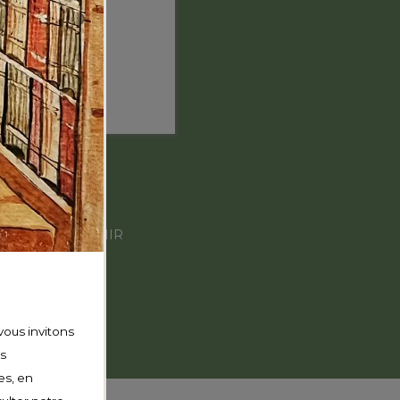
ns
AMIDUMIR
onal
vous invitons
os
es, en