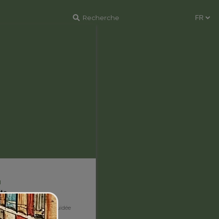
ecôte, le 9 juin
H
ite
MIR offre la visite guidée