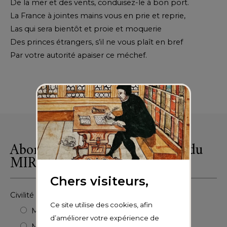
De la mer et des vents, conduisez-le à bon port.
La France à jointes mains vous en prie et reprie,
Las qui sera bientôt et proie et moquerie
Des princes étrangers, s’il ne vous plaît en bref
Par votre autorité apaiser ce méchef.
Retour à la collection
Abonnez-vous à la newsletter du
MIR
Chers visiteurs,
Civilité :
Ce site utilise des cookies, afin
Monsieur
d’améliorer votre expérience de
Madame