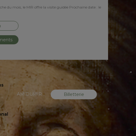
e du mois, le MIR offre la visite guidée Prochaine date : le
n
ements
ns
AMIDUMIR
Billetterie
onal