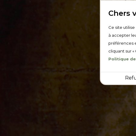
Chers v
Ce site utilis
à accepter leu
préférences e
cliquant sur «
Politique de
Ref