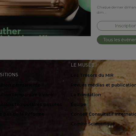
Chaque dernier dimanch
dim...
Inscriptio
Tous les évén
LE MUSÉE
SITIONS
Les Trésors du MIR
ition permanente
Revues médias et publicatio
ition temporaire à venir
La Fondation
itions temporaires passées
Équipe
es pas de la Réforme
Conseil Consultatif Internati
Comité Scientifique