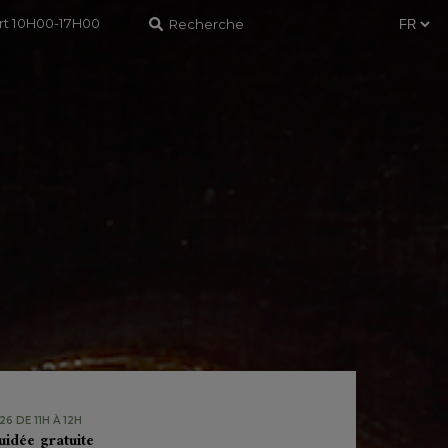
ert 10H00-17H00
6 DE 11H À 12H
uidée gratuite