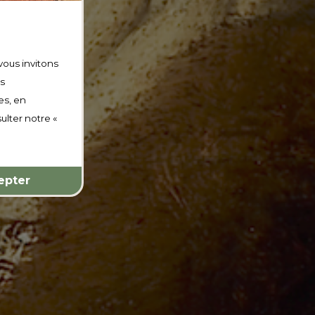
vous invitons
os
es, en
ulter notre «
epter