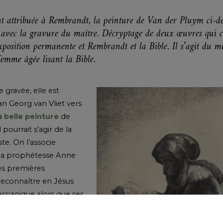
 attribuée à Rembrandt, la peinture de Van der Pluym ci-de
 avec la gravure du maître. Décryptage de deux œuvres qui c
exposition permanente et Rembrandt et la Bible. Il s’agit du 
femme âgée lisant la Bible.
 gravée, elle est
an Georg van Vliet vers
la
belle peinture
de
pourrait s’agir de la
ste. On l’associe
la prophétesse Anne
es premières
reconnaître en Jésus
ssianique alors que ses
t amené tout bébé au
rusalem pour une