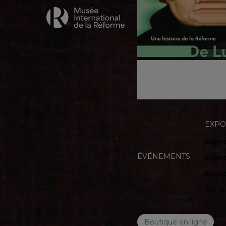
EXPO
Expos
ÉVÉNEMENTS
Expos
Expos
Sur l
Boutique en ligne