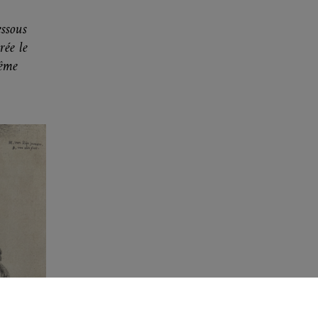
ssous
rée le
même