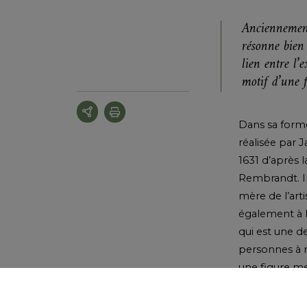
Anciennement
résonne bien
lien entre l’
motif d’une 
Dans sa forme
réalisée par J
1631 d’après 
Rembrandt. Il 
mère de l’arti
également à 
qui est une d
personnes à 
une figure me
parents l’on
Temple de Jé