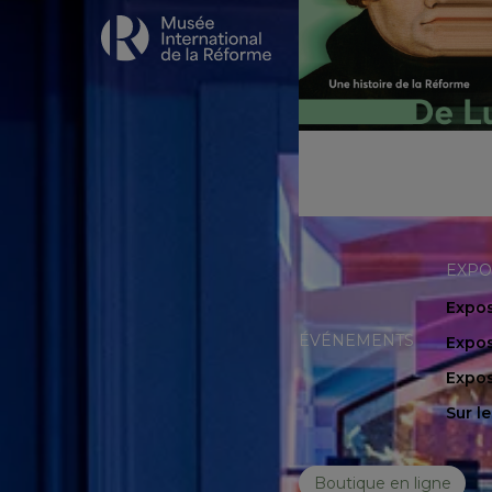
EXPO
Expos
ÉVÉNEMENTS
Expos
Expos
Sur l
Boutique en ligne