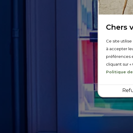
Chers v
Ce site utilis
à accepter leu
préférences e
cliquant sur «
Politique de
Ref