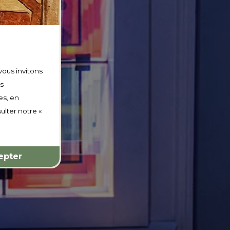
vous invitons
os
es, en
ulter notre «
epter