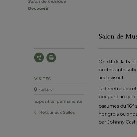
Salon de musique
Découvrir
Salon de Mu
On dit de la tradi
protestante soll
audiovisuel.
VISITES
La fenêtre de cet
Salle 7
bougent au rythm
Exposition permanente
e
psaumes du 16
s
Retour aux Salles
hongrois ou xhos
par Johnny Cash 