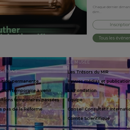
Chaque dernier dimanch
dim...
Inscriptio
Tous les évén
LE MUSÉE
SITIONS
Les Trésors du MIR
ition permanente
Revues médias et publicatio
ition temporaire à venir
La Fondation
itions temporaires passées
Équipe
es pas de la Réforme
Conseil Consultatif Internati
Comité Scientifique