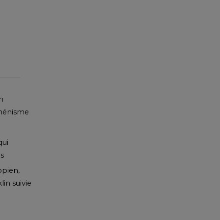
on
uménisme
qui
es
opien,
in suivie