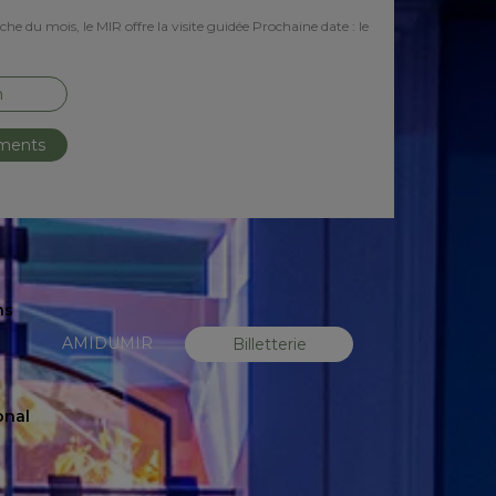
e du mois, le MIR offre la visite guidée Prochaine date : le
n
ements
ns
AMIDUMIR
Billetterie
onal