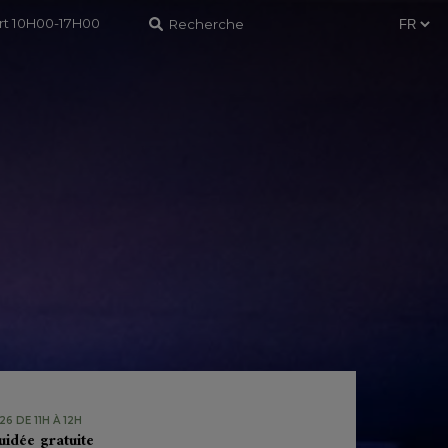
ert 10H00-17H00
6 DE 11H À 12H
uidée gratuite