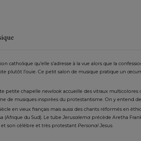
sique
tion catholique qu’elle s’adresse à la vue alors que la confessi
icite plutôt l’ouïe. Ce petit salon de musique pratique un œc
te petite chapelle
newlook
accueille des vitraux multicolores 
e de musiques inspirées du protestantisme. On y entend d
iècle en vieux français mais aussi des chants réformés en éthi
a (Afrique du Sud). Le tube
Jerusalema
précède Aretha Frankl
et son célèbre et très protestant
Personal Jesus
.