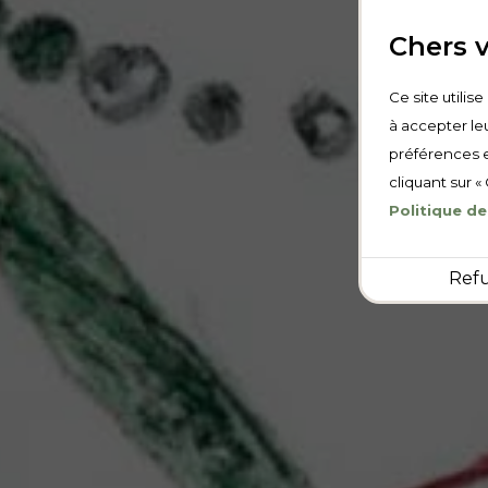
Chers v
Ce site utilis
à accepter leu
préférences e
cliquant sur «
Politique de
Ref