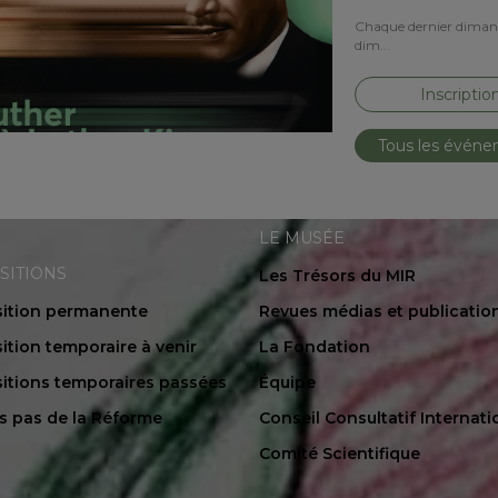
Chaque dernier dimanch
dim...
Inscriptio
Tous les évén
LE MUSÉE
SITIONS
Les Trésors du MIR
ition permanente
Revues médias et publicatio
ition temporaire à venir
La Fondation
itions temporaires passées
Équipe
es pas de la Réforme
Conseil Consultatif Internati
Comité Scientifique