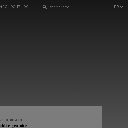
ert 10H00-17H00
6 DE 11H À 12H
uidée gratuite