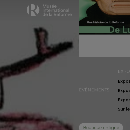
EXPO
Expos
ÉVÉNEMENTS
Expos
Expos
Sur l
Boutique en ligne