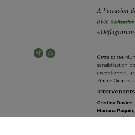
A l’occasion 
avec
Switzerla
«Déflagrations
Cette soirée réun
sensibilisation, 
exceptionnel, la 
Zérane Girardeau
Intervenants
Cristina Davies
,
Mariana Paquin
Alvaro Cosi
, Re
Zérane S. Girar