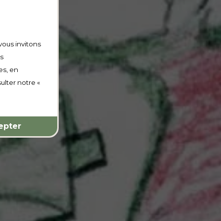
vous invitons
os
es, en
ulter notre «
epter