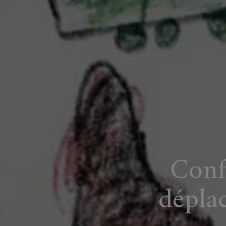
Conf
dépla