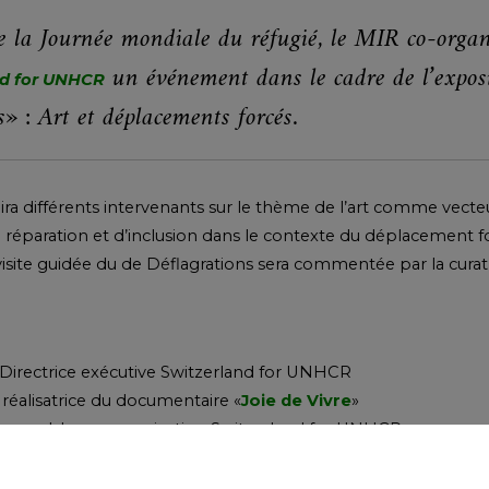
de la Journée mondiale du réfugié, le MIR co-organ
un événement dans le cadre de l’expos
nd for UNHCR
» : Art et déplacements forcés.
ira différents intervenants sur le thème de l’art comme vecte
de réparation et d’inclusion dans le contexte du déplacement fo
visite guidée du de Déflagrations sera commentée par la curat
.
 Directrice exécutive Switzerland for UNHCR
,
réalisatrice du documentaire «
Joie de Vivre
»
sponsable communication Switzerland for UNHCR
deau
, Commissaire de l’exposition «Déflagrations»