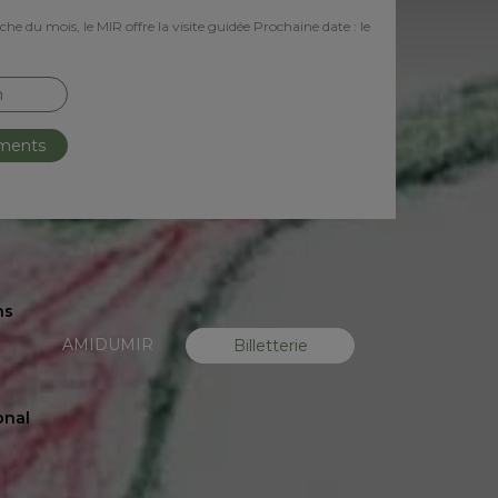
e du mois, le MIR offre la visite guidée Prochaine date : le
n
ements
ns
AMIDUMIR
Billetterie
onal