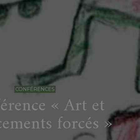
CONFÉRENCES
érence « Art et
cements forcés »