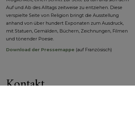
Auf und Ab des Alltags zeitweise zu entziehen. Diese
verspielte Seite von Religion bringt die Ausstellung
anhand von über hundert Exponaten zum Ausdruck,
mit Statuen, Gemälden, Büchern, Zeichnungen, Filmen
und tönender Poesie.
Download der Pressemappe
(auf Französisch)
Kontakt
Gabriel de Montmollin
, Direktor
gdemontmollin
mir.ch