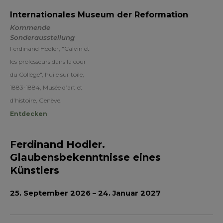
Internationales Museum der Reformation
Kommende
Sonderausstellung
Ferdinand Hodler, "Calvin et
les professeurs dans la cour
du Collège", huile sur toile,
1883-1884, Musée d’art et
d’histoire, Genève.
Entdecken
Ferdinand Hodler.
Glaubensbekenntnisse eines
Künstlers
25.
September 2026 – 24. Januar 2027