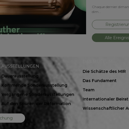
Chaque dernier dimanch
dim...
Registrieru
Alle Ereigni
DAS MUSEUM
AUSSTELLUNGEN
Die Schätze des MIR
Dauerausstellung
Das Fundament
Kommende Sonderausstellung
Team
Vergangene Sonderausstellungen
Internationaler Beirat
Auf den Spuren der Reformation
Wissenschaftlicher 
chung