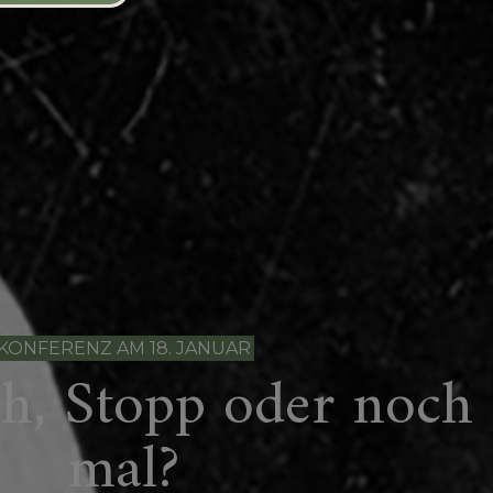
KONFERENZ AM 18. JANUAR
th, Stopp oder noch
mal?