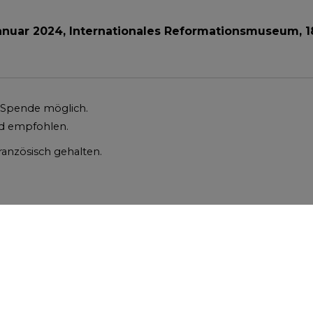
Januar 2024, Internationales Reformationsmuseum, 1
, Spende möglich.
d empfohlen.
Französisch gehalten.
oser Besuch der Dauerausstellung