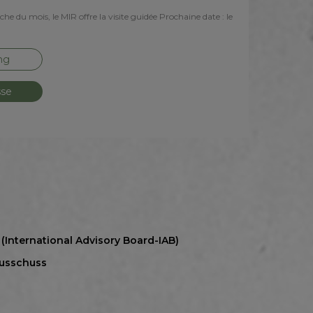
e du mois, le MIR offre la visite guidée Prochaine date : le
ng
sse
 (International Advisory Board-IAB)
Ausschuss