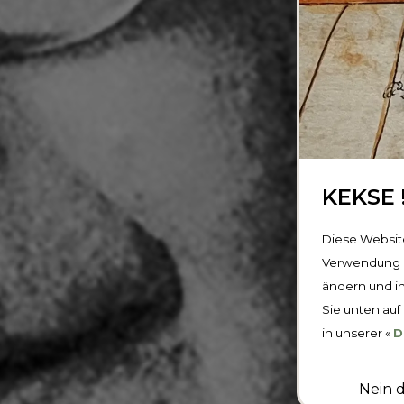
KEKSE !
Diese Website
Verwendung z
ändern und i
Sie unten auf
in unserer «
D
Nein 